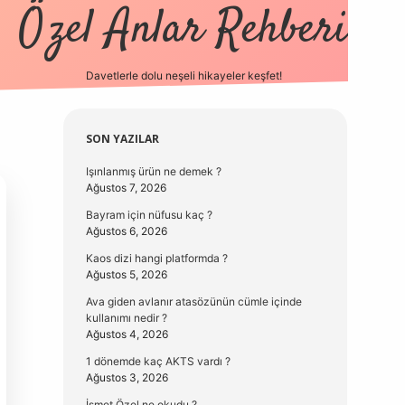
Özel Anlar Rehberi
Davetlerle dolu neşeli hikayeler keşfet!
betexper
betexpergir.ne
Sidebar
SON YAZILAR
Işınlanmış ürün ne demek ?
Ağustos 7, 2026
Bayram için nüfusu kaç ?
Ağustos 6, 2026
Kaos dizi hangi platformda ?
Ağustos 5, 2026
Ava giden avlanır atasözünün cümle içinde
kullanımı nedir ?
Ağustos 4, 2026
1 dönemde kaç AKTS vardı ?
Ağustos 3, 2026
İsmet Özel ne okudu ?