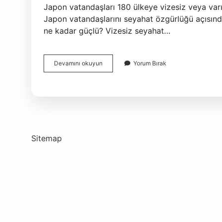
Japon vatandaşları 180 ülkeye vizesiz veya var
Japon vatandaşlarını seyahat özgürlüğü açısınd
ne kadar güçlü? Vizesiz seyahat…
En
Devamını okuyun
Yorum Bırak
Güçlü
Pasaport
Hangi
Ülkenin
2024
Sitemap