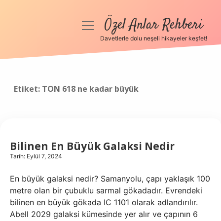
Özel Anlar Rehberi
menüyü
aç
Davetlerle dolu neşeli hikayeler keşfet!
Anasayfa
Gizlilik Politikası
Etiket:
TON 618 ne kadar büyük
Yasal Uyarı
Hakkımızda
Bilinen En Büyük Galaksi Nedir
Tarih: Eylül 7, 2024
En büyük galaksi nedir? Samanyolu, çapı yaklaşık 100
metre olan bir çubuklu sarmal gökadadır. Evrendeki
bilinen en büyük gökada IC 1101 olarak adlandırılır.
Abell 2029 galaksi kümesinde yer alır ve çapının 6