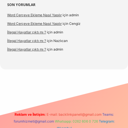
SON YORUMLAR
Word Çerçeve Ekleme Nasıl Yapılır
için
admin
Word Çerçeve Ekleme Nasıl Yapılır
için
Cengiz
İllegal Hayatlar çıktı mı ?
için
admin
İllegal Hayatlar çıktı mı ?
için
Nazlıcan
İllegal Hayatlar çıktı mı ?
için
admin
ergir.net
Reklam ve İletişim:
E-mail:
backlinkpaneli@gmail.com
Teams:
forumhizmeti@gmail.com
Whatsapp: 0262 606 0 726
Telegram: