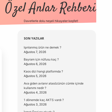
Özel Anlar Rehberi
Davetlerle dolu neşeli hikayeler keşfet!
betexper
betexpergir.net
Sidebar
SON YAZILAR
Işınlanmış ürün ne demek ?
Ağustos 7, 2026
Bayram için nüfusu kaç ?
Ağustos 6, 2026
Kaos dizi hangi platformda ?
Ağustos 5, 2026
Ava giden avlanır atasözünün cümle içinde
kullanımı nedir ?
Ağustos 4, 2026
1 dönemde kaç AKTS vardı ?
Ağustos 3, 2026
İsmet Özel ne okudu ?