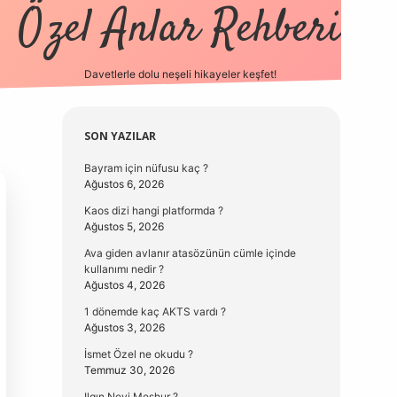
Özel Anlar Rehberi
Davetlerle dolu neşeli hikayeler keşfet!
betexper
betexpergir.n
Sidebar
SON YAZILAR
Bayram için nüfusu kaç ?
Ağustos 6, 2026
Kaos dizi hangi platformda ?
Ağustos 5, 2026
Ava giden avlanır atasözünün cümle içinde
kullanımı nedir ?
Ağustos 4, 2026
1 dönemde kaç AKTS vardı ?
Ağustos 3, 2026
İsmet Özel ne okudu ?
Temmuz 30, 2026
Ilgın Neyi Meşhur ?