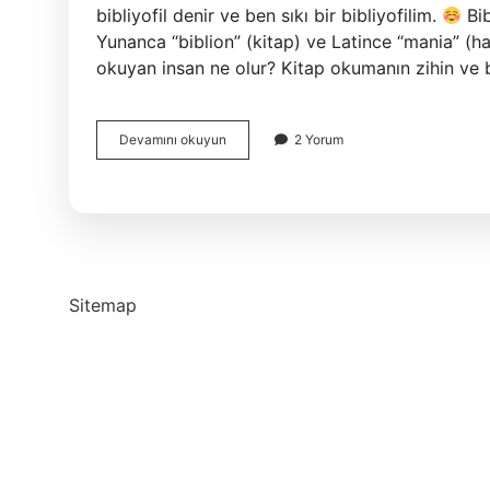
bibliyofil denir ve ben sıkı bir bibliyofilim.
Bib
Yunanca “biblion” (kitap) ve Latince “mania” (ha
okuyan insan ne olur? Kitap okumanın zihin ve 
Çok
Devamını okuyun
2 Yorum
Kitap
Okuyan
Insana
Ne
Denir
Sitemap