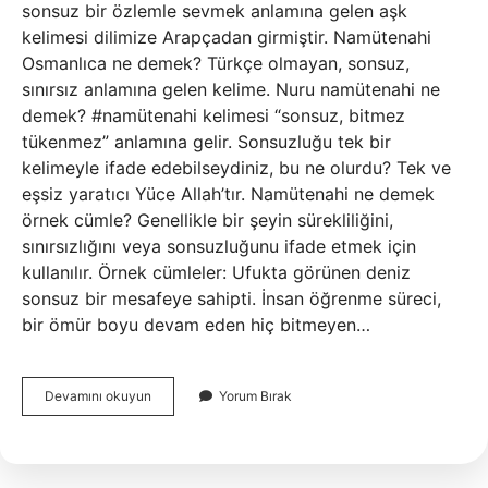
sonsuz bir özlemle sevmek anlamına gelen aşk
kelimesi dilimize Arapçadan girmiştir. Namütenahi
Osmanlıca ne demek? Türkçe olmayan, sonsuz,
sınırsız anlamına gelen kelime. Nuru namütenahi ne
demek? #namütenahi kelimesi “sonsuz, bitmez
tükenmez” anlamına gelir. Sonsuzluğu tek bir
kelimeyle ifade edebilseydiniz, bu ne olurdu? Tek ve
eşsiz yaratıcı Yüce Allah’tır. Namütenahi ne demek
örnek cümle? Genellikle bir şeyin sürekliliğini,
sınırsızlığını veya sonsuzluğunu ifade etmek için
kullanılır. Örnek cümleler: Ufukta görünen deniz
sonsuz bir mesafeye sahipti. İnsan öğrenme süreci,
bir ömür boyu devam eden hiç bitmeyen…
Namütenahi
Devamını okuyun
Yorum Bırak
Muhabbet
Ne
Demek