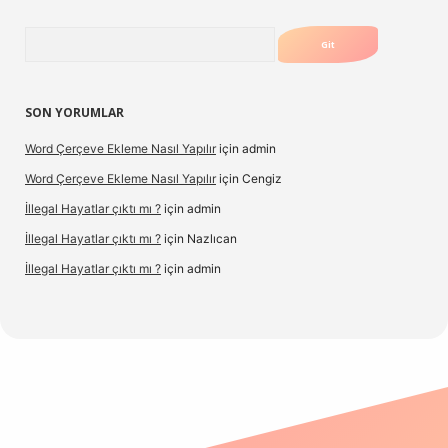
Arama
SON YORUMLAR
Word Çerçeve Ekleme Nasıl Yapılır
için
admin
Word Çerçeve Ekleme Nasıl Yapılır
için
Cengiz
İllegal Hayatlar çıktı mı ?
için
admin
İllegal Hayatlar çıktı mı ?
için
Nazlıcan
İllegal Hayatlar çıktı mı ?
için
admin
texper
betexpergir.net