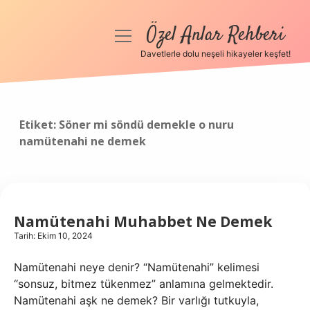
Özel Anlar Rehberi
menüyü
aç
Davetlerle dolu neşeli hikayeler keşfet!
Anasayfa
Gizlilik Politikası
Etiket:
Söner mi söndü demekle o nuru
namütenahi ne demek
Yasal Uyarı
Hakkımızda
Namütenahi Muhabbet Ne Demek
Tarih: Ekim 10, 2024
Namütenahi neye denir? “Namütenahi” kelimesi
“sonsuz, bitmez tükenmez” anlamına gelmektedir.
Namütenahi aşk ne demek? Bir varlığı tutkuyla,