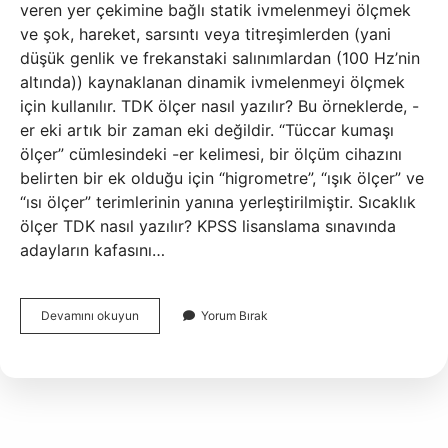
veren yer çekimine bağlı statik ivmelenmeyi ölçmek
ve şok, hareket, sarsıntı veya titreşimlerden (yani
düşük genlik ve frekanstaki salınımlardan (100 Hz’nin
altında)) kaynaklanan dinamik ivmelenmeyi ölçmek
için kullanılır. TDK ölçer nasıl yazılır? Bu örneklerde, -
er eki artık bir zaman eki değildir. “Tüccar kumaşı
ölçer” cümlesindeki -er kelimesi, bir ölçüm cihazını
belirten bir ek olduğu için “higrometre”, “ışık ölçer” ve
“ısı ölçer” terimlerinin yanına yerleştirilmiştir. Sıcaklık
ölçer TDK nasıl yazılır? KPSS lisanslama sınavında
adayların kafasını…
Ivme
Devamını okuyun
Yorum Bırak
Ölçer
Nasıl
Yazılır