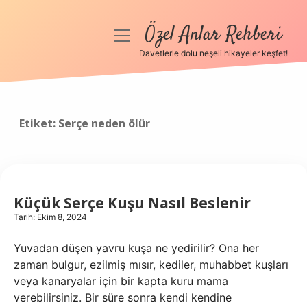
Özel Anlar Rehberi
menüyü
aç
Davetlerle dolu neşeli hikayeler keşfet!
Anasayfa
Gizlilik Politikası
Etiket:
Serçe neden ölür
Yasal Uyarı
Hakkımızda
Küçük Serçe Kuşu Nasıl Beslenir
Tarih: Ekim 8, 2024
Yuvadan düşen yavru kuşa ne yedirilir? Ona her
zaman bulgur, ezilmiş mısır, kediler, muhabbet kuşları
veya kanaryalar için bir kapta kuru mama
verebilirsiniz. Bir süre sonra kendi kendine