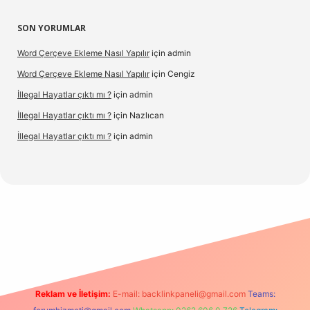
SON YORUMLAR
Word Çerçeve Ekleme Nasıl Yapılır
için
admin
Word Çerçeve Ekleme Nasıl Yapılır
için
Cengiz
İllegal Hayatlar çıktı mı ?
için
admin
İllegal Hayatlar çıktı mı ?
için
Nazlıcan
İllegal Hayatlar çıktı mı ?
için
admin
ergir.net
Reklam ve İletişim:
E-mail:
backlinkpaneli@gmail.com
Teams: