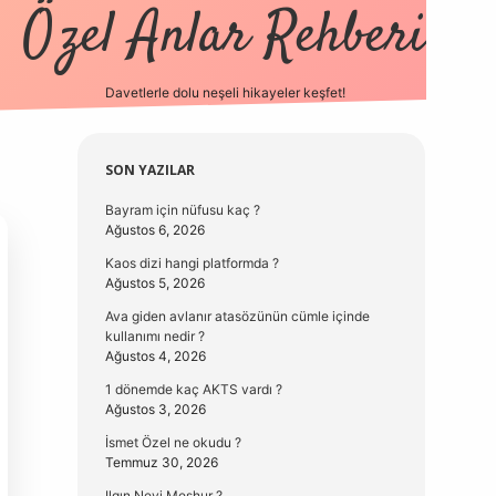
Özel Anlar Rehberi
Davetlerle dolu neşeli hikayeler keşfet!
betexper
betexpergir.ne
Sidebar
SON YAZILAR
Bayram için nüfusu kaç ?
Ağustos 6, 2026
Kaos dizi hangi platformda ?
Ağustos 5, 2026
Ava giden avlanır atasözünün cümle içinde
kullanımı nedir ?
Ağustos 4, 2026
1 dönemde kaç AKTS vardı ?
Ağustos 3, 2026
İsmet Özel ne okudu ?
Temmuz 30, 2026
Ilgın Neyi Meşhur ?