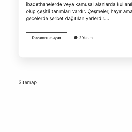
ibadethanelerde veya kamusal alanlarda kullanıl
olup çeşitli tanımları vardır. Çeşmeler, hayır a
gecelerde şerbet dağıtılan yerlerdir.…
Sebil
Devamını okuyun
2 Yorum
Etti
Ne
Demek
Sitemap