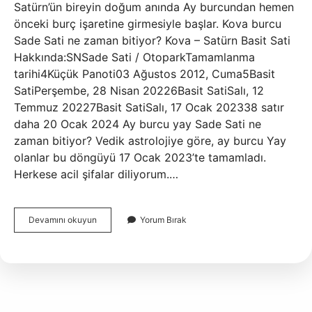
Satürn’ün bireyin doğum anında Ay burcundan hemen
önceki burç işaretine girmesiyle başlar. Kova burcu
Sade Sati ne zaman bitiyor? Kova – Satürn Basit Sati
Hakkında:SNSade Sati / OtoparkTamamlanma
tarihi4Küçük Panoti03 Ağustos 2012, Cuma5Basit
SatiPerşembe, 28 Nisan 20226Basit SatiSalı, 12
Temmuz 20227Basit SatiSalı, 17 Ocak 202338 satır
daha 20 Ocak 2024 Ay burcu yay Sade Sati ne
zaman bitiyor? Vedik astrolojiye göre, ay burcu Yay
olanlar bu döngüyü 17 Ocak 2023’te tamamladı.
Herkese acil şifalar diliyorum.…
Hangi
Devamını okuyun
Yorum Bırak
Burçlar
Sade
Sati
Yaşıyor