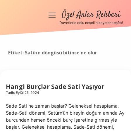
Özel Anlar Rehberi
menüyü
aç
Davetlerle dolu neşeli hikayeler keşfet!
Anasayfa
Gizlilik Politikası
Etiket:
Satürn döngüsü bitince ne olur
Yasal Uyarı
Hakkımızda
Hangi Burçlar Sade Sati Yaşıyor
Tarih: Eylül 25, 2024
Sade Sati ne zaman başlar? Geleneksel hesaplama.
Sade-Sati dönemi, Satürn’ün bireyin doğum anında Ay
burcundan hemen önceki burç işaretine girmesiyle
başlar. Geleneksel hesaplama. Sade-Sati dönemi,