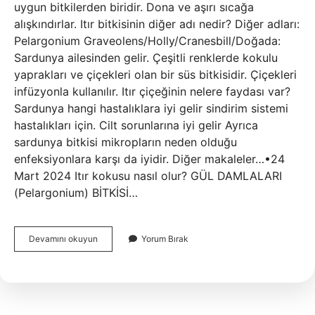
uygun bitkilerden biridir. Dona ve aşırı sıcağa
alışkındırlar. Itır bitkisinin diğer adı nedir? Diğer adları:
Pelargonium Graveolens/Holly/Cranesbill/Doğada:
Sardunya ailesinden gelir. Çeşitli renklerde kokulu
yaprakları ve çiçekleri olan bir süs bitkisidir. Çiçekleri
infüzyonla kullanılır. Itır çiçeğinin nelere faydası var?
Sardunya hangi hastalıklara iyi gelir sindirim sistemi
hastalıkları için. Cilt sorunlarına iyi gelir Ayrıca
sardunya bitkisi mikropların neden olduğu
enfeksiyonlara karşı da iyidir. Diğer makaleler…•24
Mart 2024 Itır kokusu nasıl olur? GÜL DAMLALARI
(Pelargonium) BİTKİSİ…
Itır
Devamını okuyun
Yorum Bırak
Sardunya
Çiçeği
Nedir