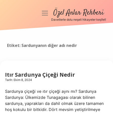
Özel Anlar Rehberi
menüyü
aç
Davetlerle dolu neşeli hikayeler keşfet!
Anasayfa
Gizlilik Politikası
Etiket:
Sardunyanın diğer adı nedir
Yasal Uyarı
Hakkımızda
Itır Sardunya Çiçeği Nedir
Tarih: Ekim 8, 2024
Sardunya çiçeği ve ıtır çiçeği aynı mı? Sardunya
Sardunya: Ülkemizde Tunagagası olarak bilinen
sardunya, yaprakları da dahil olmak üzere tamamen
hoş kokulu bir bitkidir. Dört mevsim yetiştirilmeye