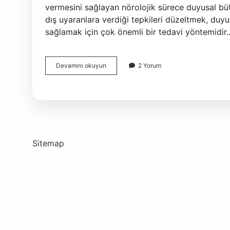
vermesini sağlayan nörolojik sürece duyusal bü
dış uyaranlara verdiği tepkileri düzeltmek, duyu
sağlamak için çok önemli bir tedavi yöntemidir
Duyu
Devamını okuyun
2 Yorum
Bütünleme
Salıncağı
Ne
Işe
Yarar
Sitemap