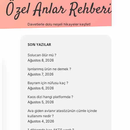
Özel Anlar Rehberi
Davetlerle dolu neşeli hikayeler keşfet!
betexper
betexpergir.net
Sidebar
SON YAZILAR
Solucan ölür mü ?
Ağustos 8, 2026
Işınlanmış ürün ne demek ?
Ağustos 7, 2026
Bayram için nüfusu kaç ?
Ağustos 6, 2026
Kaos dizi hangi platformda ?
Ağustos 5, 2026
Ava giden avlanır atasözünün cümle içinde
kullanımı nedir ?
Ağustos 4, 2026
1 dönemde kaç AKTS vardı ?