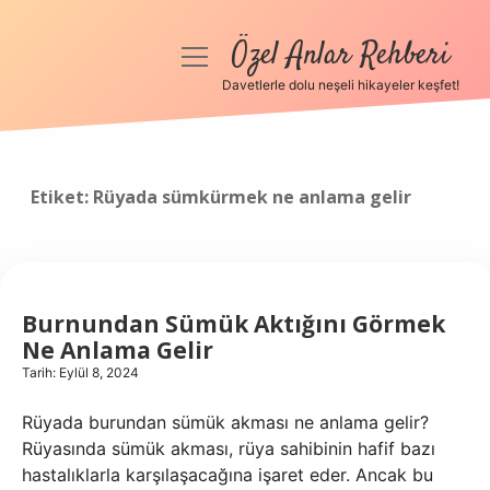
Özel Anlar Rehberi
menüyü
aç
Davetlerle dolu neşeli hikayeler keşfet!
Anasayfa
Gizlilik Politikası
Etiket:
Rüyada sümkürmek ne anlama gelir
Yasal Uyarı
Hakkımızda
Burnundan Sümük Aktığını Görmek
Ne Anlama Gelir
Tarih: Eylül 8, 2024
Rüyada burundan sümük akması ne anlama gelir?
Rüyasında sümük akması, rüya sahibinin hafif bazı
hastalıklarla karşılaşacağına işaret eder. Ancak bu