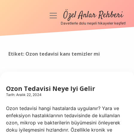
Özel Anlar Rehberi
menüyü
aç
Davetlerle dolu neşeli hikayeler keşfet!
Anasayfa
Gizlilik Politikası
Etiket:
Ozon tedavisi kanı temizler mi
Yasal Uyarı
Hakkımızda
Ozon Tedavisi Neye Iyi Gelir
Tarih: Aralık 22, 2024
Ozon tedavisi hangi hastalarda uygulanır? Yara ve
enfeksiyon hastalıklarının tedavisinde de kullanılan
ozon, mikrop ve bakterilerin büyümesini önleyerek
doku iyileşmesini hızlandırır. Özellikle kronik ve