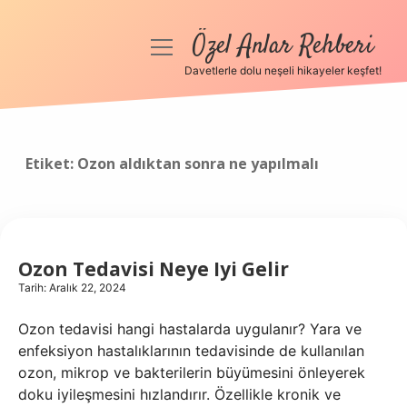
Özel Anlar Rehberi
menüyü
aç
Davetlerle dolu neşeli hikayeler keşfet!
Anasayfa
Gizlilik Politikası
Etiket:
Ozon aldıktan sonra ne yapılmalı
Yasal Uyarı
Hakkımızda
Ozon Tedavisi Neye Iyi Gelir
Tarih: Aralık 22, 2024
Ozon tedavisi hangi hastalarda uygulanır? Yara ve
enfeksiyon hastalıklarının tedavisinde de kullanılan
ozon, mikrop ve bakterilerin büyümesini önleyerek
doku iyileşmesini hızlandırır. Özellikle kronik ve