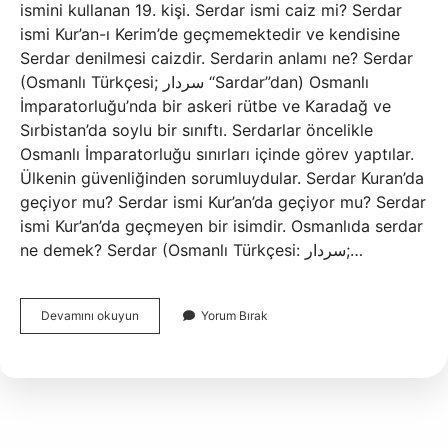
ismini kullanan 19. kişi. Serdar ismi caiz mi? Serdar
ismi Kur’an-ı Kerim’de geçmemektedir ve kendisine
Serdar denilmesi caizdir. Serdarin anlamı ne? Serdar
(Osmanlı Türkçesi; سردار “Sardar”dan) Osmanlı
İmparatorluğu’nda bir askeri rütbe ve Karadağ ve
Sırbistan’da soylu bir sınıftı. Serdarlar öncelikle
Osmanlı İmparatorluğu sınırları içinde görev yaptılar.
Ülkenin güvenliğinden sorumluydular. Serdar Kuran’da
geçiyor mu? Serdar ismi Kur’an’da geçiyor mu? Serdar
ismi Kur’an’da geçmeyen bir isimdir. Osmanlıda serdar
ne demek? Serdar (Osmanlı Türkçesi: سردار;…
Serdar
Devamını okuyun
Yorum Bırak
Türkiyede
Kaç
Tane
Var