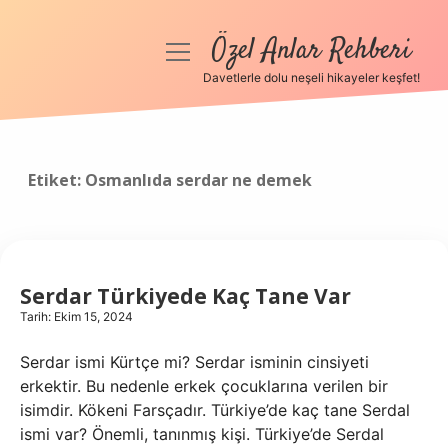
Özel Anlar Rehberi
menüyü
aç
Davetlerle dolu neşeli hikayeler keşfet!
Anasayfa
Gizlilik Politikası
Etiket:
Osmanlıda serdar ne demek
Yasal Uyarı
Hakkımızda
Serdar Türkiyede Kaç Tane Var
Tarih: Ekim 15, 2024
Serdar ismi Kürtçe mi? Serdar isminin cinsiyeti
erkektir. Bu nedenle erkek çocuklarına verilen bir
isimdir. Kökeni Farsçadır. Türkiye’de kaç tane Serdal
ismi var? Önemli, tanınmış kişi. Türkiye’de Serdal