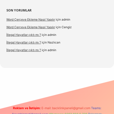
SON YORUMLAR
Word Çerçeve Ekleme Nasıl Yapılır
için
admin
Word Çerçeve Ekleme Nasıl Yapılır
için
Cengiz
İllegal Hayatlar çıktı mı ?
için
admin
İllegal Hayatlar çıktı mı ?
için
Nazlıcan
İllegal Hayatlar çıktı mı ?
için
admin
ergir.net
Reklam ve İletişim:
E-mail:
backlinkpaneli@gmail.com
Teams: