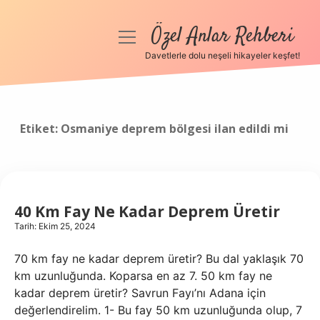
Özel Anlar Rehberi
menüyü
aç
Davetlerle dolu neşeli hikayeler keşfet!
Anasayfa
Gizlilik Politikası
Etiket:
Osmaniye deprem bölgesi ilan edildi mi
Yasal Uyarı
Hakkımızda
40 Km Fay Ne Kadar Deprem Üretir
Tarih: Ekim 25, 2024
70 km fay ne kadar deprem üretir? Bu dal yaklaşık 70
km uzunluğunda. Koparsa en az 7. 50 km fay ne
kadar deprem üretir? Savrun Fayı’nı Adana için
değerlendirelim. 1- Bu fay 50 km uzunluğunda olup, 7