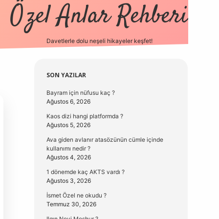
Özel Anlar Rehberi
Davetlerle dolu neşeli hikayeler keşfet!
betexper
betexpergir.ne
Sidebar
SON YAZILAR
Bayram için nüfusu kaç ?
Ağustos 6, 2026
Kaos dizi hangi platformda ?
Ağustos 5, 2026
Ava giden avlanır atasözünün cümle içinde
kullanımı nedir ?
Ağustos 4, 2026
1 dönemde kaç AKTS vardı ?
Ağustos 3, 2026
İsmet Özel ne okudu ?
Temmuz 30, 2026
Ilgın Neyi Meşhur ?