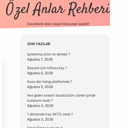
Özel Anlar Rehberi
Davetlerle dolu neşeli hikayeler keşfet!
betexper
betexpergir.net
Sidebar
SON YAZILAR
Işınlanmış ürün ne demek ?
Ağustos 7, 2026
Bayram için nüfusu kaç ?
Ağustos 6, 2026
Kaos dizi hangi platformda ?
Ağustos 5, 2026
Ava giden avlanır atasözünün cümle içinde
kullanımı nedir ?
Ağustos 4, 2026
1 dönemde kaç AKTS vardı ?
Ağustos 3, 2026
İsmet Özel ne okudu ?