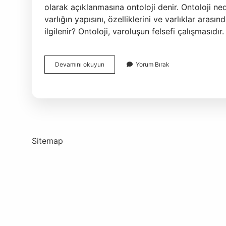
olarak açıklanmasına ontoloji denir. Ontoloji nedi
varlığın yapısını, özelliklerini ve varlıklar arasınd
ilgilenir? Ontoloji, varoluşun felsefi çalışmasıd
Tyt
Devamını okuyun
Yorum Bırak
Felsefe
Ontoloji
Nedir
Sitemap