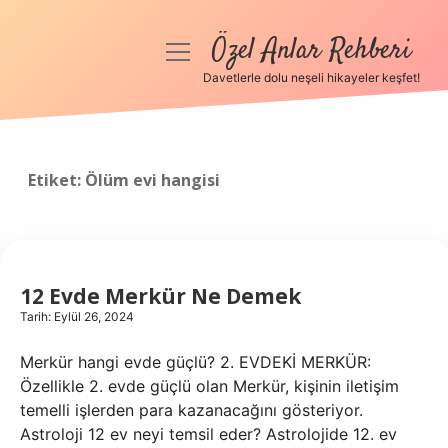
Özel Anlar Rehberi
menüyü
aç
Davetlerle dolu neşeli hikayeler keşfet!
Anasayfa
Gizlilik Politikası
Etiket:
Ölüm evi hangisi
Yasal Uyarı
Hakkımızda
12 Evde Merkür Ne Demek
Tarih: Eylül 26, 2024
Merkür hangi evde güçlü? 2. EVDEKİ MERKÜR:
Özellikle 2. evde güçlü olan Merkür, kişinin iletişim
temelli işlerden para kazanacağını gösteriyor.
Astroloji 12 ev neyi temsil eder? Astrolojide 12. ev