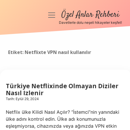
Özel Anlar Rehberi
menüyü
aç
Davetlerle dolu neşeli hikayeler keşfet!
Anasayfa
Gizlilik Politikası
Etiket:
Netflixte VPN nasıl kullanılır
Yasal Uyarı
Hakkımızda
Türkiye Netflixinde Olmayan Diziler
Nasıl Izlenir
Tarih: Eylül 29, 2024
Netflix ülke Kilidi Nasıl Açılır? “İstemci”nin yanındaki
ülke adını kontrol edin. Ülke adı konumunuzla
eşleşmiyorsa, cihazınızda veya ağınızda VPN etkin