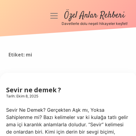
Özel Anlar Rehberi
menüyü
aç
Davetlerle dolu neşeli hikayeler keşfet!
Anasayfa
Gizlilik Politikası
Etiket:
mi
Yasal Uyarı
Hakkımızda
Sevir ne demek ?
Tarih: Ekim 8, 2025
Sevir Ne Demek? Gerçekten Aşk mı, Yoksa
Sahiplenme mi? Bazı kelimeler var ki kulağa tatlı gelir
ama içi karanlık anlamlarla doludur. “Sevir” kelimesi
de onlardan biri. Kimi için derin bir sevgi biçimi,