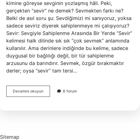
kimine göreyse sevginin yozlaşmış hâli. Peki,
gerçekten “sevir” ne demek? Sevmekten farkı ne?
Belki de asıl soru şu: Sevdiğimizi mi sanıyoruz, yoksa
sadece seviriz diyerek sahiplenmeye mi çalışıyoruz?
Sevir: Sevgiyle Sahiplenme Arasında Bir Yerde “Sevir”
kelimesi halk dilinde sık sık “çok sevmek” anlamında
kullanılır. Ama derinlere indiğinde bu kelime, sadece
duygusal bir bağlılığı değil, bir tür sahiplenme
arzusunu da barındırır. Sevmek, özgür bırakmaktır
derler; oysa “sevir” tam tersi…
Sevir
Devamını okuyun
8 Yorum
ne
demek
?
Sitemap