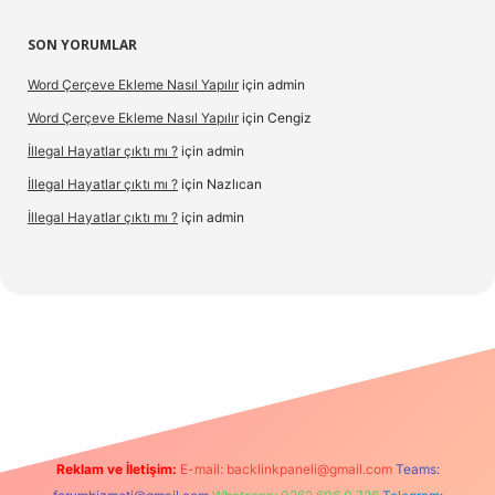
SON YORUMLAR
Word Çerçeve Ekleme Nasıl Yapılır
için
admin
Word Çerçeve Ekleme Nasıl Yapılır
için
Cengiz
İllegal Hayatlar çıktı mı ?
için
admin
İllegal Hayatlar çıktı mı ?
için
Nazlıcan
İllegal Hayatlar çıktı mı ?
için
admin
ergir.net
Reklam ve İletişim:
E-mail:
backlinkpaneli@gmail.com
Teams: