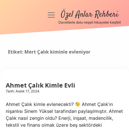
Özel Anlar Rehberi
menüyü
aç
Davetlerle dolu neşeli hikayeler keşfet!
Anasayfa
Gizlilik Politikası
Etiket:
Mert Çalık kiminle evleniyor
Yasal Uyarı
Hakkımızda
Ahmet Çalık Kimle Evli
Tarih: Aralık 17, 2024
Ahmet Çalık kimle evlenecekti?
Ahmet Çalık’ın
nişanlısı Sinem Yüksel tarafından paylaşılmıştır. Ahmet
Çalık nasıl zengin oldu? Enerji, inşaat, madencilik,
tekstil ve finans olmak üzere beş sektördeki