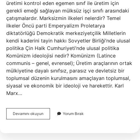
üretimi kontrol eden egemen sınıf ile üretim için
gerekli emeği sağlayan mülksüz işçi sınıfı arasındaki
çatışmalardır. Marksizmin ilkeleri nelerdir? Temel
ilkeler Öncü parti Emperyalizm Proletarya
diktatörlüğü Demokratik merkeziyetçilik Milletlerin
kendi kaderini tayin hakkı Sovyetler Birliği’nde ulusal
politika Çin Halk Cumhuriyeti’nde ulusal politika
Komünizm ideolojisi nedir? Komünizm (Latince
communis – genel, evrensel); Üretim araçlarının ortak
mülkiyetine dayalı sınıfsız, parasız ve devletsiz bir
toplumsal düzenin kurulmasını amaçlayan toplumsal,
siyasal ve ekonomik bir ideoloji ve harekettir. Karl
Marx…
Karl
Devamını okuyun
Yorum Bırak
Marx
Ideolojisi
Nedir