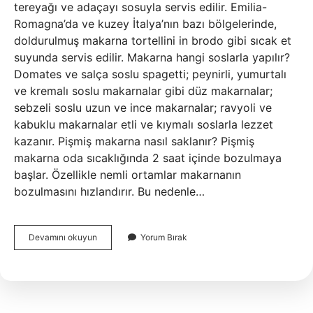
tereyağı ve adaçayı sosuyla servis edilir. Emilia-
Romagna’da ve kuzey İtalya’nın bazı bölgelerinde,
doldurulmuş makarna tortellini in brodo gibi sıcak et
suyunda servis edilir. Makarna hangi soslarla yapılır?
Domates ve salça soslu spagetti; peynirli, yumurtalı
ve kremalı soslu makarnalar gibi düz makarnalar;
sebzeli soslu uzun ve ince makarnalar; ravyoli ve
kabuklu makarnalar etli ve kıymalı soslarla lezzet
kazanır. Pişmiş makarna nasıl saklanır? Pişmiş
makarna oda sıcaklığında 2 saat içinde bozulmaya
başlar. Özellikle nemli ortamlar makarnanın
bozulmasını hızlandırır. Bu nedenle…
Makarna
Devamını okuyun
Yorum Bırak
Yemeklerinin
Servisi
Ne
Şekilde
Olur