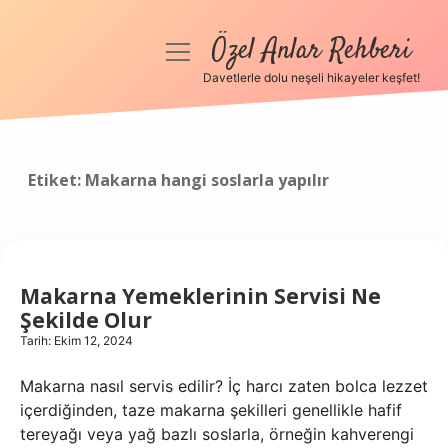
Özel Anlar Rehberi
menüyü
aç
Davetlerle dolu neşeli hikayeler keşfet!
Anasayfa
Gizlilik Politikası
Etiket:
Makarna hangi soslarla yapılır
Yasal Uyarı
Hakkımızda
Makarna Yemeklerinin Servisi Ne
Şekilde Olur
Tarih: Ekim 12, 2024
Makarna nasıl servis edilir? İç harcı zaten bolca lezzet
içerdiğinden, taze makarna şekilleri genellikle hafif
tereyağı veya yağ bazlı soslarla, örneğin kahverengi