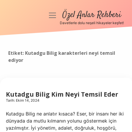
Özel Anlar Rehberi
menüyü
aç
Davetlerle dolu neşeli hikayeler keşfet!
Anasayfa
Gizlilik Politikası
Etiket:
Kutadgu Bilig karakterleri neyi temsil
ediyor
Yasal Uyarı
Hakkımızda
Kutadgu Bilig Kim Neyi Temsil Eder
Tarih: Ekim 14, 2024
Kutadgu Bilig ne anlatır kısaca? Eser, bir insanı her iki
dünyada da mutlu kılmanın yolunu göstermek için
yazılmıştır. İyi yönetim, adalet, doğruluk, hoşgörü,