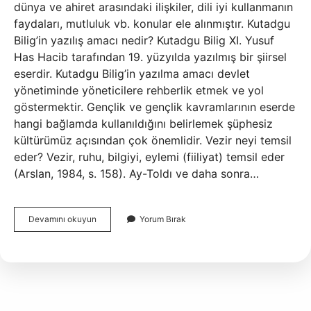
dünya ve ahiret arasındaki ilişkiler, dili iyi kullanmanın
faydaları, mutluluk vb. konular ele alınmıştır. Kutadgu
Bilig’in yazılış amacı nedir? Kutadgu Bilig XI. Yusuf
Has Hacib tarafından 19. yüzyılda yazılmış bir şiirsel
eserdir. Kutadgu Bilig’in yazılma amacı devlet
yönetiminde yöneticilere rehberlik etmek ve yol
göstermektir. Gençlik ve gençlik kavramlarının eserde
hangi bağlamda kullanıldığını belirlemek şüphesiz
kültürümüz açısından çok önemlidir. Vezir neyi temsil
eder? Vezir, ruhu, bilgiyi, eylemi (fiiliyat) temsil eder
(Arslan, 1984, s. 158). Ay-Toldı ve daha sonra…
Kutadgu
Devamını okuyun
Yorum Bırak
Bilig
Kim
Neyi
Temsil
Eder