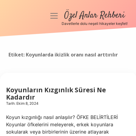
Özel Anlar Rehberi
menüyü
aç
Davetlerle dolu neşeli hikayeler keşfet!
Anasayfa
Gizlilik Politikası
Etiket:
Koyunlarda ikizlik oranı nasıl arttırılır
Yasal Uyarı
Hakkımızda
Koyunların Kızgınlık Süresi Ne
Kadardır
Tarih: Ekim 8, 2024
Koyun kızgınlığı nasıl anlaşılır? ÖFKE BELİRTİLERİ
Koyunlar öfkelerini meleyerek, erkek koyunlara
sokularak veya birbirlerinin üzerine atlayarak