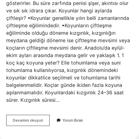
gösterirler. Bu süre zarfında penisi şişer, akıntısı olur
ve sık sık idrara çıkar. Koyunlar hangi aylarda
çiftleşir? ▪Koyunlar genellikle yılın belli zamanlarında
çiftleşme eğilimindedir. ▪Koyunların çiftleşme
eğiliminde olduğu döneme kızgınlık, kızgınlığın
meydana geldiği döneme ise çiftleşme mevsimi veya
koçların çiftleşme mevsimi denir. Anadolu’da eylül-
ekim ayları arasında meydana gelir ve yaklaşık 1. 1
koç kaç koyuna yeter? Elle tohumlama veya suni
tohumlama kullanılıyorsa, kızgınlık dönemindeki
koyunlar dikkatlice seçilmeli ve tohumlama tarihi
belgelenmelidir. Koçlar günde ikiden fazla koyuna
aşılanmamalıdır. Koyunlardaki kızgınlık 24–36 saat
sürer. Kızgınlık süresi…
Koyunların
Devamını okuyun
Yorum Bırak
Kızgınlık
Süresi
Ne