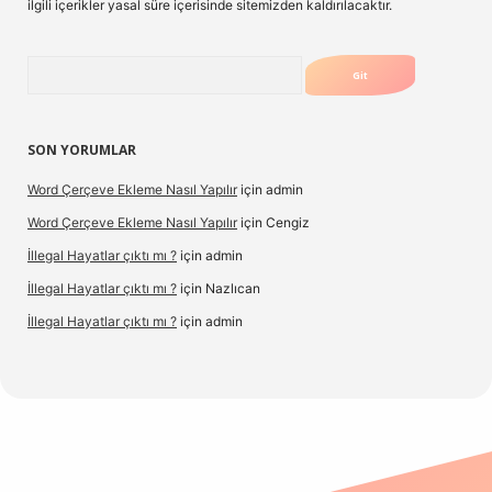
ilgili içerikler yasal süre içerisinde sitemizden kaldırılacaktır.
Arama
SON YORUMLAR
Word Çerçeve Ekleme Nasıl Yapılır
için
admin
Word Çerçeve Ekleme Nasıl Yapılır
için
Cengiz
İllegal Hayatlar çıktı mı ?
için
admin
İllegal Hayatlar çıktı mı ?
için
Nazlıcan
İllegal Hayatlar çıktı mı ?
için
admin
ergir.net