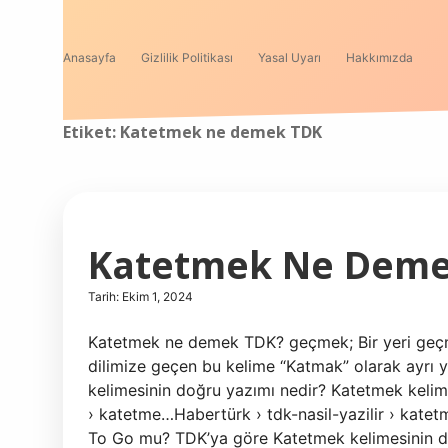
Anasayfa
Gizlilik Politikası
Yasal Uyarı
Hakkımızda
Etiket:
Katetmek ne demek TDK
Katetmek Ne Dem
Tarih: Ekim 1, 2024
Katetmek ne demek TDK? geçmek; Bir yeri geçm
dilimize geçen bu kelime “Katmak” olarak ayrı y
kelimesinin doğru yazımı nedir? Katetmek kelime
› katetme…Habertürk › tdk-nasil-yazilir › kat
To Go mu? TDK’ya göre Katetmek kelimesinin do