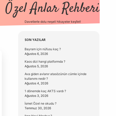
Özel Anlar Rehberi
Davetlerle dolu neşeli hikayeler keşfet!
betexper
betexpergir.n
Sidebar
SON YAZILAR
Bayram için nüfusu kaç ?
Ağustos 6, 2026
Kaos dizi hangi platformda ?
Ağustos 5, 2026
Ava giden avlanır atasözünün cümle içinde
kullanımı nedir ?
Ağustos 4, 2026
1 dönemde kaç AKTS vardı ?
Ağustos 3, 2026
İsmet Özel ne okudu ?
Temmuz 30, 2026
Ilgın Neyi Meşhur ?