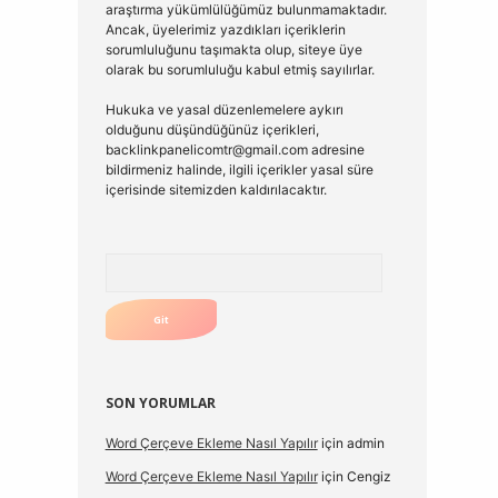
araştırma yükümlülüğümüz bulunmamaktadır.
Ancak, üyelerimiz yazdıkları içeriklerin
sorumluluğunu taşımakta olup, siteye üye
olarak bu sorumluluğu kabul etmiş sayılırlar.
Hukuka ve yasal düzenlemelere aykırı
olduğunu düşündüğünüz içerikleri,
backlinkpanelicomtr@gmail.com
adresine
bildirmeniz halinde, ilgili içerikler yasal süre
içerisinde sitemizden kaldırılacaktır.
Arama
SON YORUMLAR
Word Çerçeve Ekleme Nasıl Yapılır
için
admin
Word Çerçeve Ekleme Nasıl Yapılır
için
Cengiz