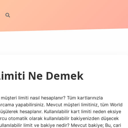
 Limiti Ne Demek
 müşteri limiti nasıl hesaplanır? Tüm kartlarınızla
cama yapabilirsiniz. Mevcut müşteri limitiniz, tüm World
düşülerek hesaplanır. Kullanılabilir kart limiti neden eksiye
rcu otomatik olarak kullanılabilir bakiyenizden düşecek
ullanılabilir limit ve bakiye nedir? Mevcut bakiye; Bu, cari