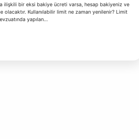
 ilişkili bir eksi bakiye ücreti varsa, hesap bakiyeniz ve
ye olacaktır. Kullanılabilir limit ne zaman yenilenir? Limit
 mevzuatında yapılan…