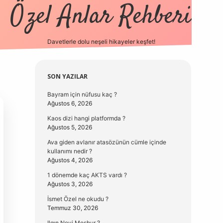
Özel Anlar Rehberi
Davetlerle dolu neşeli hikayeler keşfet!
betexper
betexpergir.n
Sidebar
SON YAZILAR
Bayram için nüfusu kaç ?
Ağustos 6, 2026
Kaos dizi hangi platformda ?
Ağustos 5, 2026
Ava giden avlanır atasözünün cümle içinde
kullanımı nedir ?
Ağustos 4, 2026
1 dönemde kaç AKTS vardı ?
Ağustos 3, 2026
İsmet Özel ne okudu ?
Temmuz 30, 2026
Ilgın Neyi Meşhur ?