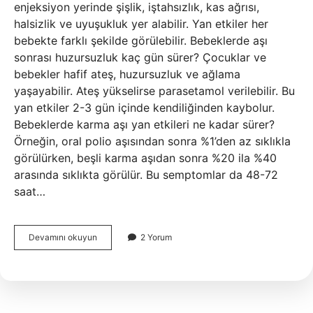
enjeksiyon yerinde şişlik, iştahsızlık, kas ağrısı,
halsizlik ve uyuşukluk yer alabilir. Yan etkiler her
bebekte farklı şekilde görülebilir. Bebeklerde aşı
sonrası huzursuzluk kaç gün sürer? Çocuklar ve
bebekler hafif ateş, huzursuzluk ve ağlama
yaşayabilir. Ateş yükselirse parasetamol verilebilir. Bu
yan etkiler 2-3 gün içinde kendiliğinden kaybolur.
Bebeklerde karma aşı yan etkileri ne kadar sürer?
Örneğin, oral polio aşısından sonra %1’den az sıklıkla
görülürken, beşli karma aşıdan sonra %20 ila %40
arasında sıklıkta görülür. Bu semptomlar da 48-72
saat…
Bebeklerde
Devamını okuyun
2 Yorum
Aşı
Sonrası
Iştahsızlık
Ne
Kadar
Sürer