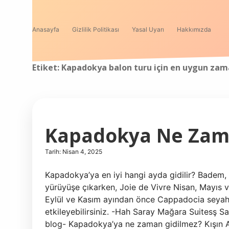
Anasayfa
Gizlilik Politikası
Yasal Uyarı
Hakkımızda
Etiket:
Kapadokya balon turu için en uygun za
Kapadokya Ne Zama
Tarih: Nisan 4, 2025
Kapadokya’ya en iyi hangi ayda gidilir? Badem, 
yürüyüşe çıkarken, Joie de Vivre Nisan, Mayıs ve
Eylül ve Kasım ayından önce Cappadocia seyahat
etkileyebilirsiniz. -Hah Saray Mağara Suitesş S
blog- Kapadokya’ya ne zaman gidilmez? Kışın Ar