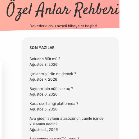
Özel Anlar Rehberi
Davetlerle dolu neşeli hikayeler keşfet!
betexper
betexpergir.net
Sidebar
SON YAZILAR
Solucan ölür mü ?
Ağustos 8, 2026
Işınlanmış ürün ne demek ?
Ağustos 7, 2026
Bayram için nüfusu kaç ?
Ağustos 6, 2026
Kaos dizi hangi platformda ?
Ağustos 5, 2026
Ava giden avlanır atasözünün cümle içinde
kullanımı nedir ?
Ağustos 4, 2026
1 dönemde kaç AKTS vardı ?