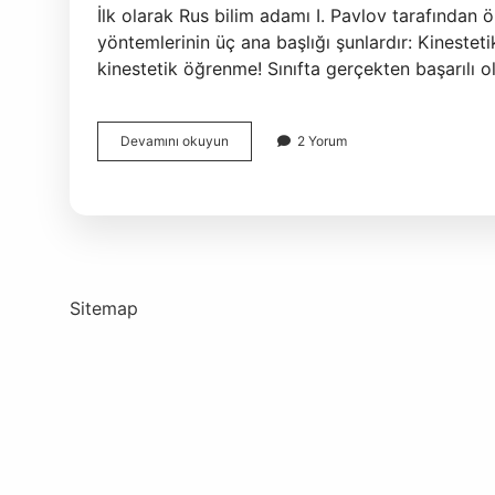
İlk olarak Rus bilim adamı I. Pavlov tarafından 
yöntemlerinin üç ana başlığı şunlardır: Kinesteti
kinestetik öğrenme! Sınıfta gerçekten başarılı o
Öğrenmenin
Devamını okuyun
2 Yorum
Türleri
Nelerdir
Sitemap