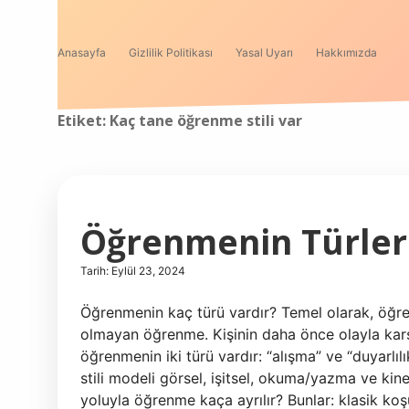
Anasayfa
Gizlilik Politikası
Yasal Uyarı
Hakkımızda
Etiket:
Kaç tane öğrenme stili var
Öğrenmenin Türleri
Tarih: Eylül 23, 2024
Öğrenmenin kaç türü vardır? Temel olarak, öğrenme 
olmayan öğrenme. Kişinin daha önce olayla karşı
öğrenmenin iki türü vardır: “alışma” ve “duyarl
stili modeli görsel, işitsel, okuma/yazma ve kin
yoluyla öğrenme kaça ayrılır? Bunlar: klasik k