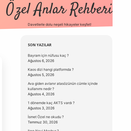
Özel Anlar Rehberi
Davetlerle dolu neşeli hikayeler keşfet!
betexper
be
Sidebar
SON YAZILAR
Bayram için nüfusu kaç ?
Ağustos 6, 2026
Kaos dizi hangi platformda ?
Ağustos 5, 2026
Ava giden avlanır atasözünün cümle içinde
kullanımı nedir ?
Ağustos 4, 2026
1 dönemde kaç AKTS vardı ?
Ağustos 3, 2026
İsmet Özel ne okudu ?
Temmuz 30, 2026
Ilgın Neyi Meşhur ?