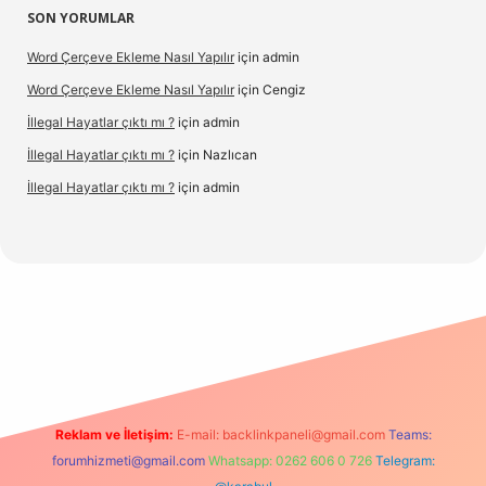
SON YORUMLAR
Word Çerçeve Ekleme Nasıl Yapılır
için
admin
Word Çerçeve Ekleme Nasıl Yapılır
için
Cengiz
İllegal Hayatlar çıktı mı ?
için
admin
İllegal Hayatlar çıktı mı ?
için
Nazlıcan
İllegal Hayatlar çıktı mı ?
için
admin
ergir.net
Reklam ve İletişim:
E-mail:
backlinkpaneli@gmail.com
Teams:
forumhizmeti@gmail.com
Whatsapp: 0262 606 0 726
Telegram: