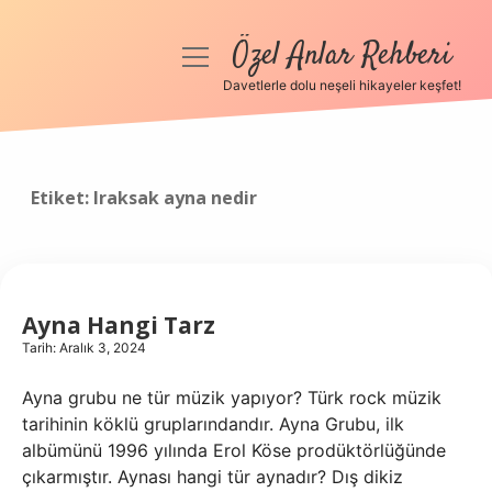
Özel Anlar Rehberi
menüyü
aç
Davetlerle dolu neşeli hikayeler keşfet!
Anasayfa
Gizlilik Politikası
Etiket:
Iraksak ayna nedir
Yasal Uyarı
Hakkımızda
Ayna Hangi Tarz
Tarih: Aralık 3, 2024
Ayna grubu ne tür müzik yapıyor? Türk rock müzik
tarihinin köklü gruplarındandır. Ayna Grubu, ilk
albümünü 1996 yılında Erol Köse prodüktörlüğünde
çıkarmıştır. Aynası hangi tür aynadır? Dış dikiz