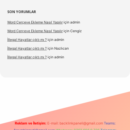
SON YORUMLAR
Word Çerçeve Ekleme Nasıl Yapılır
için
admin
Word Çerçeve Ekleme Nasıl Yapılır
için
Cengiz
İllegal Hayatlar çıktı mı ?
için
admin
İllegal Hayatlar çıktı mı ?
için
Nazlıcan
İllegal Hayatlar çıktı mı ?
için
admin
expergir.net
Reklam ve İletişim:
E-mail:
backlinkpaneli@gmail.com
Teams: