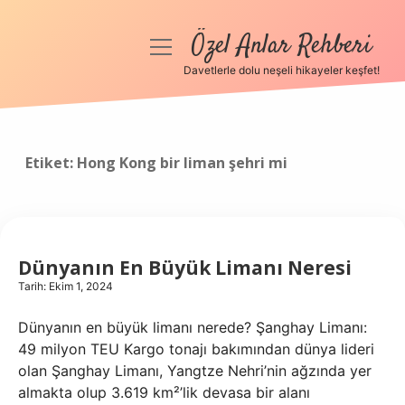
Özel Anlar Rehberi
menüyü
aç
Davetlerle dolu neşeli hikayeler keşfet!
Anasayfa
Gizlilik Politikası
Etiket:
Hong Kong bir liman şehri mi
Yasal Uyarı
Hakkımızda
Dünyanın En Büyük Limanı Neresi
Tarih: Ekim 1, 2024
Dünyanın en büyük limanı nerede? Şanghay Limanı:
49 milyon TEU Kargo tonajı bakımından dünya lideri
olan Şanghay Limanı, Yangtze Nehri’nin ağzında yer
almakta olup 3.619 km²’lik devasa bir alanı