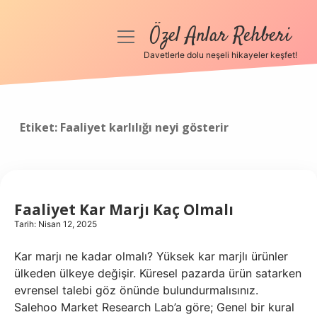
Özel Anlar Rehberi
menüyü
aç
Davetlerle dolu neşeli hikayeler keşfet!
Anasayfa
Gizlilik Politikası
Etiket:
Faaliyet karlılığı neyi gösterir
Yasal Uyarı
Hakkımızda
Faaliyet Kar Marjı Kaç Olmalı
Tarih: Nisan 12, 2025
Kar marjı ne kadar olmalı? Yüksek kar marjlı ürünler
ülkeden ülkeye değişir. Küresel pazarda ürün satarken
evrensel talebi göz önünde bulundurmalısınız.
Salehoo Market Research Lab’a göre; Genel bir kural