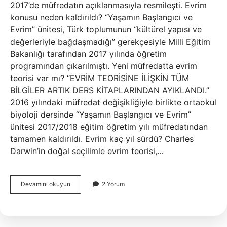
2017’de müfredatın açıklanmasıyla resmileşti. Evrim
konusu neden kaldırıldı? “Yaşamın Başlangıcı ve
Evrim” ünitesi, Türk toplumunun “kültürel yapısı ve
değerleriyle bağdaşmadığı” gerekçesiyle Milli Eğitim
Bakanlığı tarafından 2017 yılında öğretim
programından çıkarılmıştı. Yeni müfredatta evrim
teorisi var mı? “EVRİM TEORİSİNE İLİŞKİN TÜM
BİLGİLER ARTIK DERS KİTAPLARINDAN AYIKLANDI.”
2016 yılındaki müfredat değişikliğiyle birlikte ortaokul
biyoloji dersinde “Yaşamın Başlangıcı ve Evrim”
ünitesi 2017/2018 eğitim öğretim yılı müfredatından
tamamen kaldırıldı. Evrim kaç yıl sürdü? Charles
Darwin’in doğal seçilimle evrim teorisi,…
Evrim
Devamını okuyun
2 Yorum
Teorisi
Ne
Zaman
Kaldırıldı