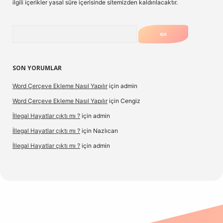
ilgili içerikler yasal süre içerisinde sitemizden kaldırılacaktır.
Arama
SON YORUMLAR
Word Çerçeve Ekleme Nasıl Yapılır
için
admin
Word Çerçeve Ekleme Nasıl Yapılır
için
Cengiz
İllegal Hayatlar çıktı mı ?
için
admin
İllegal Hayatlar çıktı mı ?
için
Nazlıcan
İllegal Hayatlar çıktı mı ?
için
admin
pergir.net