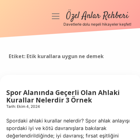
Özel Anlar Rehberi
menüyü
aç
Davetlerle dolu neşeli hikayeler keşfet!
Anasayfa
Gizlilik Politikası
Etiket:
Etik kurallara uygun ne demek
Yasal Uyarı
Hakkımızda
Spor Alanında Geçerli Olan Ahlaki
Kurallar Nelerdir 3 Örnek
Tarih: Ekim 4, 2024
Spordaki ahlaki kurallar nelerdir? Spor ahlak anlayışı
spordaki iyi ve kötü davranışlara bakılarak
değerlendirildiğinde; iyi davranış; fırsat eşitliğini