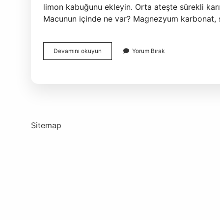
limon kabuğunu ekleyin. Orta ateşte sürekli karı
Macunun içinde ne var? Magnezyum karbonat, s
Macunun
Devamını okuyun
Yorum Bırak
Içine
Ne
Konur
Sitemap