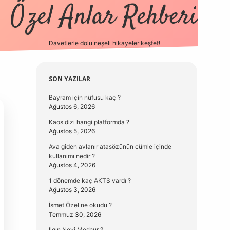
Özel Anlar Rehberi
Davetlerle dolu neşeli hikayeler keşfet!
betexper
betexpergir.net
Sidebar
SON YAZILAR
Bayram için nüfusu kaç ?
Ağustos 6, 2026
Kaos dizi hangi platformda ?
Ağustos 5, 2026
Ava giden avlanır atasözünün cümle içinde
kullanımı nedir ?
Ağustos 4, 2026
1 dönemde kaç AKTS vardı ?
Ağustos 3, 2026
İsmet Özel ne okudu ?
Temmuz 30, 2026
Ilgın Neyi Meşhur ?