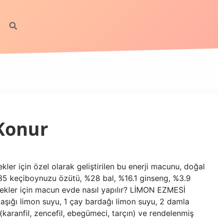
Konur
ler için özel olarak geliştirilen bu enerji macunu, doğal
 %35 keçiboynuzu özütü, %28 bal, %16.1 ginseng, %3.9
ekler için macun evde nasıl yapılır? LİMON EZMESİ
kaşığı limon suyu, 1 çay bardağı limon suyu, 2 damla
(karanfil, zencefil, ebegümeci, tarçın) ve rendelenmiş