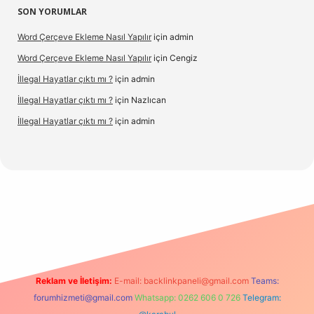
SON YORUMLAR
Word Çerçeve Ekleme Nasıl Yapılır
için
admin
Word Çerçeve Ekleme Nasıl Yapılır
için
Cengiz
İllegal Hayatlar çıktı mı ?
için
admin
İllegal Hayatlar çıktı mı ?
için
Nazlıcan
İllegal Hayatlar çıktı mı ?
için
admin
expergir.net
Reklam ve İletişim:
E-mail:
backlinkpaneli@gmail.com
Teams:
forumhizmeti@gmail.com
Whatsapp: 0262 606 0 726
Telegram: