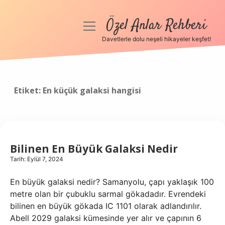
Özel Anlar Rehberi
menüyü
aç
Davetlerle dolu neşeli hikayeler keşfet!
Anasayfa
Gizlilik Politikası
Etiket:
En küçük galaksi hangisi
Yasal Uyarı
Hakkımızda
Bilinen En Büyük Galaksi Nedir
Tarih: Eylül 7, 2024
En büyük galaksi nedir? Samanyolu, çapı yaklaşık 100
metre olan bir çubuklu sarmal gökadadır. Evrendeki
bilinen en büyük gökada IC 1101 olarak adlandırılır.
Abell 2029 galaksi kümesinde yer alır ve çapının 6