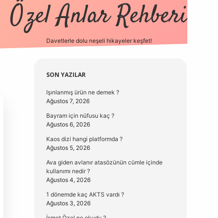
Özel Anlar Rehberi
Davetlerle dolu neşeli hikayeler keşfet!
betexper
betexpergir.n
Sidebar
SON YAZILAR
Işınlanmış ürün ne demek ?
Ağustos 7, 2026
Bayram için nüfusu kaç ?
Ağustos 6, 2026
Kaos dizi hangi platformda ?
Ağustos 5, 2026
Ava giden avlanır atasözünün cümle içinde
kullanımı nedir ?
Ağustos 4, 2026
1 dönemde kaç AKTS vardı ?
Ağustos 3, 2026
İsmet Özel ne okudu ?