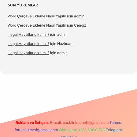
SON YORUMLAR
Word Çerçeve Ekleme Nasıl Yapılır
için
admin
Word Çerçeve Ekleme Nasıl Yapılır
için
Cengiz
İllegal Hayatlar çıktı mı ?
için
admin
İllegal Hayatlar çıktı mı ?
için
Nazlıcan
İllegal Hayatlar çıktı mı ?
için
admin
ergir.net
Reklam ve İletişim:
E-mail:
backlinkpaneli@gmail.com
Teams:
forumhizmeti@gmail.com
Whatsapp: 0262 606 0 726
Telegram: