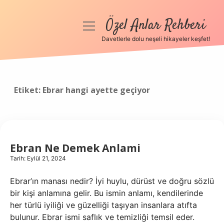
Özel Anlar Rehberi
menüyü
aç
Davetlerle dolu neşeli hikayeler keşfet!
Anasayfa
Gizlilik Politikası
Etiket:
Ebrar hangi ayette geçiyor
Yasal Uyarı
Hakkımızda
Ebran Ne Demek Anlami
Tarih: Eylül 21, 2024
Ebrar’ın manası nedir? İyi huylu, dürüst ve doğru sözlü
bir kişi anlamına gelir. Bu ismin anlamı, kendilerinde
her türlü iyiliği ve güzelliği taşıyan insanlara atıfta
bulunur. Ebrar ismi saflık ve temizliği temsil eder.