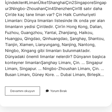
İçindekiler#LimanÜlke1ShanghaiÇin2SingaporeSingap
ur3Ningbo-ZhoushanÇin4ShenzhenÇin18 satır daha
Çin’de kaç tane liman var? Çin Halk Cumhuriyeti
Limanları: Dünya limanları listesinde ilk onda yer alan
limanların yedisi Çin’dedir. Çin’in Hong Kong, Dalian,
Fuzhou, Guangzhou, Yantai, Zhanjiang, Haikou,
Huangpu, Qingdao, Qinhuangdao, Şanghay, Shantou,
Tianjin, Xiamen, Lianyungang, Nanjing, Nantong,
Ningbo, Xingang gibi limanları bulunmaktadır.
Dünyadaki önemli limanlar nelerdir? Dünyanın başlıca
konteyner limanlarıŞanghay Limanı, Çin. … Singapur
Limanı, Singapur. … Ningbo-Zhoushan Limanı, Çin. …
Busan Limanı, Güney Kore. … Dubai Limanı, Birleşik…
Dünyada
Devamını okuyun
Yorum Bırak
Toplam
Kaç
Liman
Var