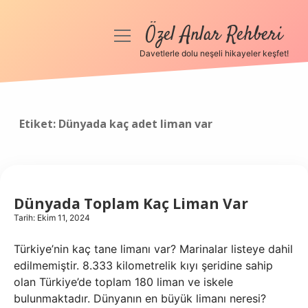
Özel Anlar Rehberi
menüyü
aç
Davetlerle dolu neşeli hikayeler keşfet!
Anasayfa
Gizlilik Politikası
Etiket:
Dünyada kaç adet liman var
Yasal Uyarı
Hakkımızda
Dünyada Toplam Kaç Liman Var
Tarih: Ekim 11, 2024
Türkiye’nin kaç tane limanı var? Marinalar listeye dahil
edilmemiştir. 8.333 kilometrelik kıyı şeridine sahip
olan Türkiye’de toplam 180 liman ve iskele
bulunmaktadır. Dünyanın en büyük limanı neresi?