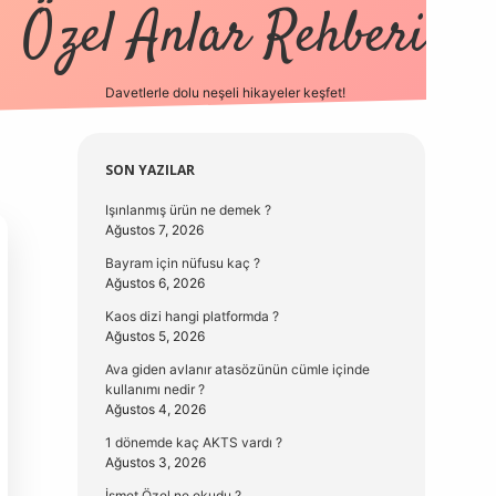
Özel Anlar Rehberi
Davetlerle dolu neşeli hikayeler keşfet!
betexper
betexpergi
Sidebar
SON YAZILAR
Işınlanmış ürün ne demek ?
Ağustos 7, 2026
Bayram için nüfusu kaç ?
Ağustos 6, 2026
Kaos dizi hangi platformda ?
Ağustos 5, 2026
Ava giden avlanır atasözünün cümle içinde
kullanımı nedir ?
Ağustos 4, 2026
1 dönemde kaç AKTS vardı ?
Ağustos 3, 2026
İsmet Özel ne okudu ?