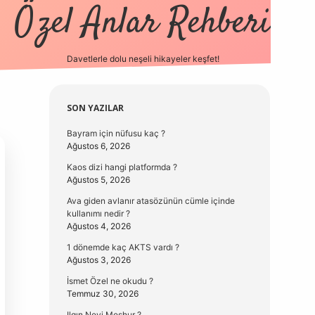
Özel Anlar Rehberi
Davetlerle dolu neşeli hikayeler keşfet!
betexper
betexpergir.ne
Sidebar
SON YAZILAR
Bayram için nüfusu kaç ?
Ağustos 6, 2026
Kaos dizi hangi platformda ?
Ağustos 5, 2026
Ava giden avlanır atasözünün cümle içinde
kullanımı nedir ?
Ağustos 4, 2026
1 dönemde kaç AKTS vardı ?
Ağustos 3, 2026
İsmet Özel ne okudu ?
Temmuz 30, 2026
Ilgın Neyi Meşhur ?