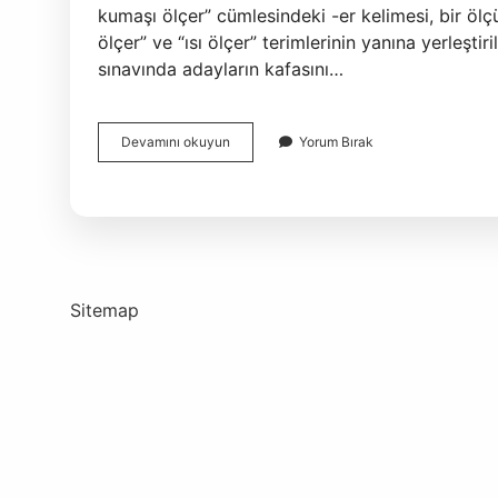
kumaşı ölçer” cümlesindeki -er kelimesi, bir ölçü
ölçer” ve “ısı ölçer” terimlerinin yanına yerleştir
sınavında adayların kafasını…
Ivme
Devamını okuyun
Yorum Bırak
Ölçer
Nasıl
Yazılır
Sitemap