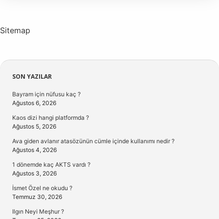
Mezunu
Ne
Iş
Yapar
Sitemap
Sidebar
SON YAZILAR
Bayram için nüfusu kaç ?
Ağustos 6, 2026
Kaos dizi hangi platformda ?
Ağustos 5, 2026
Ava giden avlanır atasözünün cümle içinde kullanımı nedir ?
Ağustos 4, 2026
1 dönemde kaç AKTS vardı ?
Ağustos 3, 2026
İsmet Özel ne okudu ?
Temmuz 30, 2026
Ilgın Neyi Meşhur ?