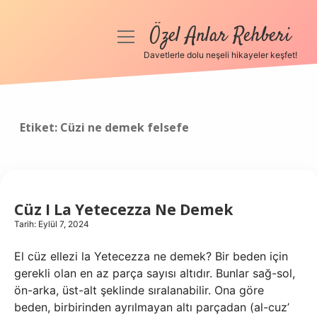
Özel Anlar Rehberi
menüyü
aç
Davetlerle dolu neşeli hikayeler keşfet!
Anasayfa
Gizlilik Politikası
Etiket:
Cüzi ne demek felsefe
Yasal Uyarı
Hakkımızda
Cüz I La Yetecezza Ne Demek
Tarih: Eylül 7, 2024
El cüz ellezi la Yetecezza ne demek? Bir beden için
gerekli olan en az parça sayısı altıdır. Bunlar sağ-sol,
ön-arka, üst-alt şeklinde sıralanabilir. Ona göre
beden, birbirinden ayrılmayan altı parçadan (al-cuz’