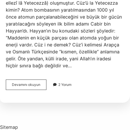
ellezî lâ Yetecezzâ) oluşmuştur. Cüz’ü la Yetecezza
kimin? Atom bombasının yaratılmasından 1000 yıl
önce atomun parçalanabileceğini ve büyük bir gücün
yaratılacağını söyleyen ilk bilim adamı Cabir bin
Hayyan’dı. Hayyan’ın bu konudaki sözleri şöyledir:
“Maddenin en küçük parçası olan atomda yoğun bir
enerji vardır. Cüz i ne demek? Cüz’i kelimesi Arapça
ve Osmanlı Türkçesinde “kısmen, özellikle” anlamına
gelir. Öte yandan, külli irade, yani Allah’ın iradesi
hiçbir sınıra bağlı değildir ve…
Cüz
Devamını okuyun
2 Yorum
I
La
Yetecezza
Ne
Demek
Sitemap