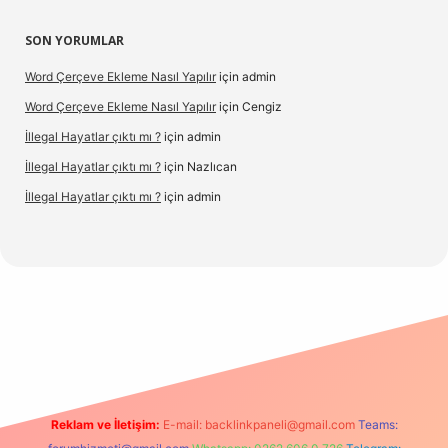
SON YORUMLAR
Word Çerçeve Ekleme Nasıl Yapılır
için
admin
Word Çerçeve Ekleme Nasıl Yapılır
için
Cengiz
İllegal Hayatlar çıktı mı ?
için
admin
İllegal Hayatlar çıktı mı ?
için
Nazlıcan
İllegal Hayatlar çıktı mı ?
için
admin
pergir.net
Reklam ve İletişim:
E-mail:
backlinkpaneli@gmail.com
Teams: