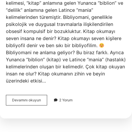
kelimesi, “kitap” anlamına gelen Yunanca “biblion” ve
“delilik” anlamına gelen Latince “mania”
kelimelerinden türemiştir. Bibliyomani, genellikle
psikolojik ve duygusal travmalarla ilişkilendirilen
obsesif kompulsif bir bozukluktur. Kitap okumayı
seven insana ne denir? Kitap okumayı seven kişilere
bibliyofil denir ve ben sıkı bir bibliyofilim.
Bibliyomani ne anlama geliyor? Bu biraz farklı. Ayrıca
Yunanca “biblion” (kitap) ve Latince “mania” (hastalık)
kelimelerinden oluşan bir kelimedir. Çok kitap okuyan
insan ne olur? Kitap okumanın zihin ve beyin
üzerindeki etkisi…
Çok
Devamını okuyun
2 Yorum
Kitap
Okuyan
Insana
Ne
Denir