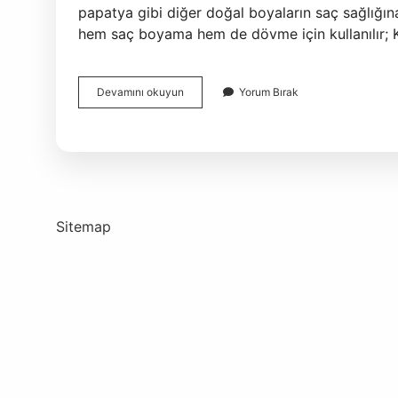
papatya gibi diğer doğal boyaların saç sağlığına
hem saç boyama hem de dövme için kullanılır; K
Çivit
Devamını okuyun
Yorum Bırak
Doğal
Mı
Sitemap