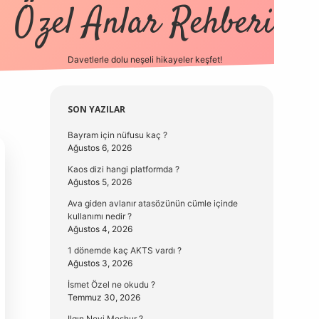
Özel Anlar Rehberi
Davetlerle dolu neşeli hikayeler keşfet!
betexper
betexpergir.ne
Sidebar
SON YAZILAR
Bayram için nüfusu kaç ?
Ağustos 6, 2026
Kaos dizi hangi platformda ?
Ağustos 5, 2026
Ava giden avlanır atasözünün cümle içinde
kullanımı nedir ?
Ağustos 4, 2026
1 dönemde kaç AKTS vardı ?
Ağustos 3, 2026
İsmet Özel ne okudu ?
Temmuz 30, 2026
Ilgın Neyi Meşhur ?