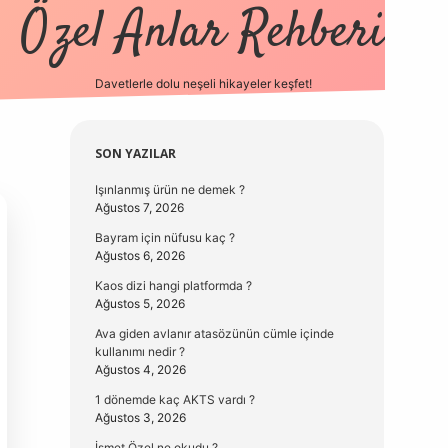
Özel Anlar Rehberi
Davetlerle dolu neşeli hikayeler keşfet!
betexper
betexpergir.net
Sidebar
SON YAZILAR
Işınlanmış ürün ne demek ?
Ağustos 7, 2026
Bayram için nüfusu kaç ?
Ağustos 6, 2026
Kaos dizi hangi platformda ?
Ağustos 5, 2026
Ava giden avlanır atasözünün cümle içinde
kullanımı nedir ?
Ağustos 4, 2026
1 dönemde kaç AKTS vardı ?
Ağustos 3, 2026
İsmet Özel ne okudu ?