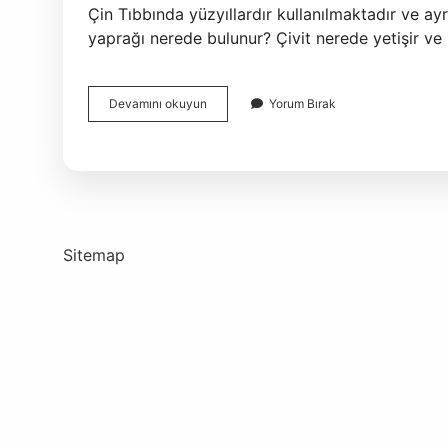
Çin Tıbbında yüzyıllardır kullanılmaktadır ve ayr
yaprağı nerede bulunur? Çivit nerede yetişir ve
Çivit
Devamını okuyun
Yorum Bırak
Otu
Ne
Renktir
Sitemap