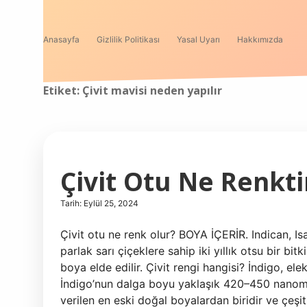
Anasayfa
Gizlilik Politikası
Yasal Uyarı
Hakkımızda
Etiket:
Çivit mavisi neden yapılır
Çivit Otu Ne Renkti
Tarih: Eylül 25, 2024
Çivit otu ne renk olur? BOYA İÇERİR. Indican, Is
parlak sarı çiçeklere sahip iki yıllık otsu bir bit
boya elde edilir. Çivit rengi hangisi? İndigo, e
İndigo’nun dalga boyu yaklaşık 420–450 nanometr
verilen en eski doğal boyalardan biridir ve çeşit